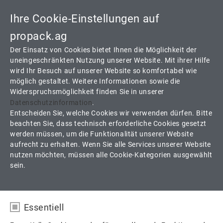
Ihre Cookie-Einstellungen auf
Toggle
navigati
propack.ag
Der Einsatz von Cookies bietet Ihnen die Möglichkeit der
uneingeschränkten Nutzung unserer Website. Mit ihrer Hilfe
wird Ihr Besuch auf unserer Website so komfortabel wie
DVS-SP30
möglich gestaltet. Weitere Informationen sowie die
Widerspruchsmöglichkeit finden Sie in unserer
2 Komponenten Faserverbundsystem mit Grafitfetten und MoS2
Datenschutzinformation
.
Schmierung
Entscheiden Sie, welche Cookies wir verwenden dürfen. Bitte
beachten Sie, dass technisch erforderliche Cookies gesetzt
werden müssen, um die Funktionalität unserer Website
aufrecht zu erhalten. Wenn Sie alle Services unserer Website
nutzen möchten, müssen alle Cookie-Kategorien ausgewählt
Produkte
Packungen
Sonderpackungen
sein.
DVS-SP30
Essentiell