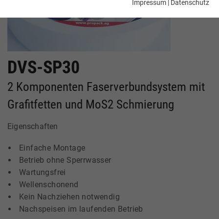
Impressum
|
Datenschutz
Laufzeit
1 Jahr
Enthält die gewählten Tracking-Optin-
Zweck
Einstellungen.
DVS-SP30
2 Komponenten Faserverbundsystem mit
Grafitfetten und MoS2 Schmierung
Eigenschaften
Einfache Montage
Betrieb ohne Sperrwasser
Wartungsfrei
Wellenschonend
Kein Nachziehen notwendig
Nachspeisen im laufenden Betrieb