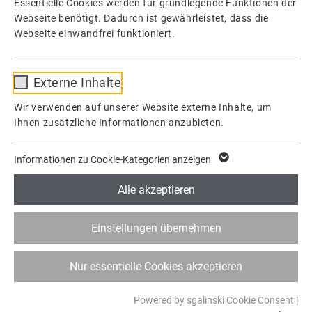
Essentielle Cookies werden für grundlegende Funktionen der
Webseite benötigt. Dadurch ist gewährleistet, dass die
Webseite einwandfrei funktioniert.
Name
fe_typo_user / PHPSESSID
Externe Inhalte
Anbieter
TYPO3
Wir verwenden auf unserer Website externe Inhalte, um
Ihnen zusätzliche Informationen anzubieten.
Laufzeit
1 Woche
Dieses Cookie ist ein Standard-Session-
Informationen zu Cookie-Kategorien anzeigen
Cookie von TYPO3. Es speichert im Falle
eines Benutzer-Logins die Session-ID. So
Alle akzeptieren
Zweck
kann der eingeloggte Benutzer
wiedererkannt werden und es wird ihm
Einstellungen übernehmen
Zugang zu geschützten Bereichen gewährt.
Nur essentielle Cookies akzeptieren
Name
cookie_optin
Powered by sgalinski Cookie Consent
|
Anbieter
TYPO3