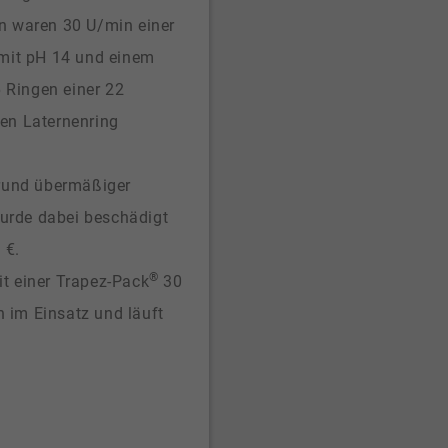
en waren 30 U/min einer
mit pH 14 und einem
 Ringen einer 22
en Laternenring
rund übermäßiger
wurde dabei beschädigt
 €.
®
t einer Trapez-Pack
30
n im Einsatz und läuft