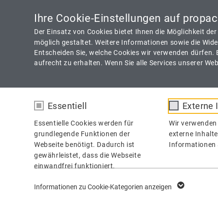
Technology Made in Germany
Downloads
K
Ihre Cookie-Einstellungen auf propa
Der Einsatz von Cookies bietet Ihnen die Möglichkeit de
möglich gestaltet. Weitere Informationen sowie die Wide
Entscheiden Sie, welche Cookies wir verwenden dürfen. 
aufrecht zu erhalten. Wenn Sie alle Services unserer W
Essentiell
Externe 
HOME
PRODUKTE
SERVICE
Essentielle Cookies werden für
Wir verwenden 
grundlegende Funktionen der
externe Inhalt
Anwendungen
Fallstudien
Webseite benötigt. Dadurch ist
Informationen 
gewährleistet, dass die Webseite
einwandfrei funktioniert.
fe_typo_user /
Industrie- und Fallbeispi
Name
Informationen zu Cookie-Kategorien anzeigen
PHPSESSID
Anbieter
TYPO3