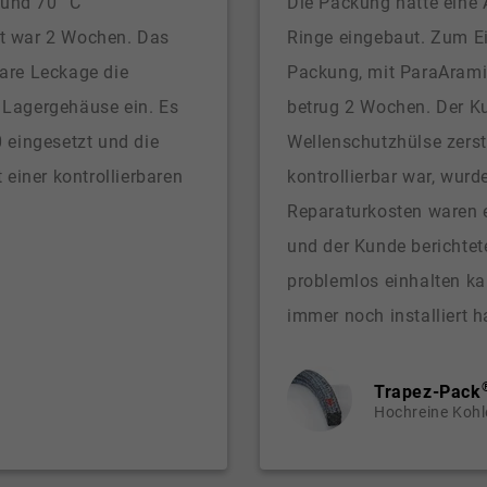
 und 70 °C
Die Packung hatte eine
it war 2 Wochen. Das
Ringe eingebaut. Zum Ei
bare Leckage die
Packung, mit ParaArami
Lagergehäuse ein. Es
betrug 2 Wochen. Der Ku
eingesetzt und die
Wellenschutzhülse zerst
einer kontrollierbaren
kontrollierbar war, wur
Reparaturkosten waren 
und der Kunde berichtete
problemlos einhalten k
immer noch installiert h
Trapez-Pack
Hochreine Kohl