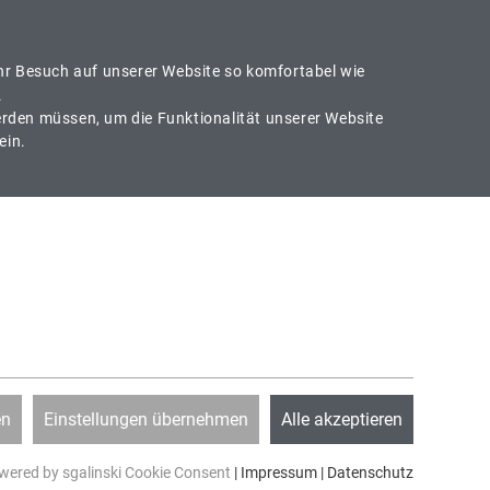
EN
DE
Suche
Ihr Besuch auf unserer Website so komfortabel wie
.
erden müssen, um die Funktionalität unserer Website
 Telefon
Rückruf
ein.
-8104-66400
Möchten Sie zurückgerufen werden?
KARRIERE
ANGEBOTE
ÜBER UNS
en
Einstellungen übernehmen
Alle akzeptieren
wered by sgalinski Cookie Consent
|
Impressum
|
Datenschutz