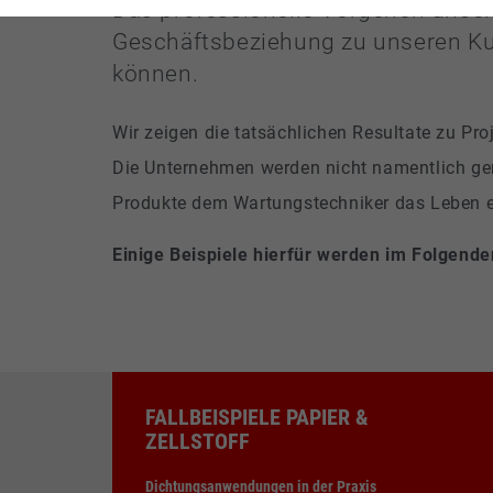
Das professionelle Vorgehen unsere
Laufzeit
1 Woche
Geschäftsbeziehung zu unseren Kun
können.
Dieses Cookie ist ein
Standard-Session-
Cookie von TYPO3. Es
Wir zeigen die tatsächlichen Resultate zu Pr
speichert im Falle
Die Unternehmen werden nicht namentlich gen
eines Benutzer-Logins
die Session-ID. So
Produkte dem Wartungstechniker das Leben er
Zweck
kann der eingeloggte
Benutzer
Einige Beispiele hierfür werden im Folgenden
wiedererkannt werden
und es wird ihm
Zugang zu
geschützten Bereichen
gewährt.
FALLBEISPIELE PAPIER &
Name
cookie_optin
ZELLSTOFF
Anbieter
TYPO3
Dichtungsanwendungen in der Praxis