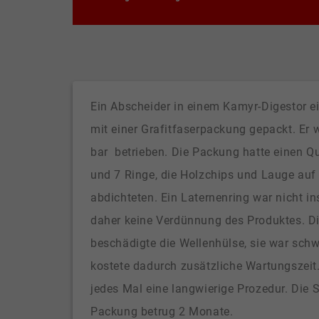
Laufzeit
1 Jahr
Enthält die gewählten
Zweck
Tracking-Optin-
Einstellungen.
Ein Abscheider in einem Kamyr-Digestor ei
mit einer Grafitfaserpackung gepackt. Er 
bar betrieben. Die Packung hatte einen Q
und 7 Ringe, die Holzchips und Lauge au
abdichteten. Ein Laternenring war nicht in
daher keine Verdünnung des Produktes. D
beschädigte die Wellenhülse, sie war sch
kostete dadurch zusätzliche Wartungszeit
jedes Mal eine langwierige Prozedur. Die 
Packung betrug 2 Monate.