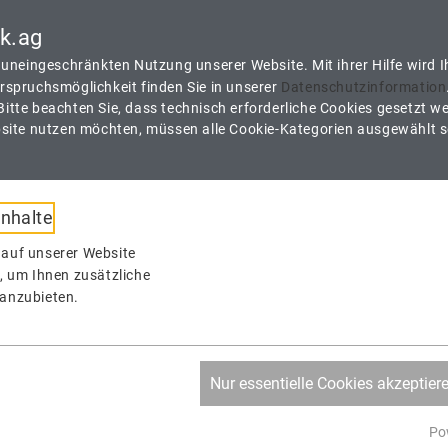
undenbereich
ck.ag
r uneingeschränkten Nutzung unserer Website. Mit ihrer Hilfe wird 
rspruchsmöglichkeit finden Sie in unserer
Datenschutzinformation
Bitte beachten Sie, dass technisch erforderliche Cookies gesetzt w
Kontaktieren Sie uns
Per
ebsite nutzen möchten, müssen alle Cookie-Kategorien ausgewählt s
propack@propack.ag
+49
Inhalte
ANWENDUNGEN
WORKSHOPS
FAQ
auf unserer Website
e, um Ihnen zusätzliche
anzubieten.
ele aus der Praxis
Nur essentielle Cookies akzeptier
Po