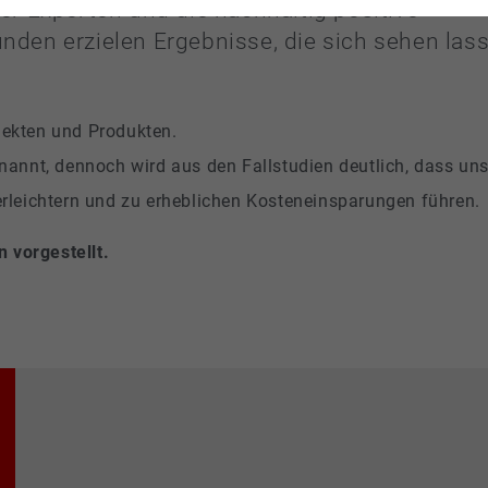
r Experten und die nachhaltig positive
den erzielen Ergebnisse, die sich sehen las
ojekten und Produkten.
annt, dennoch wird aus den Fallstudien deutlich, dass uns
leichtern und zu erheblichen Kosteneinsparungen führen.
 vorgestellt.