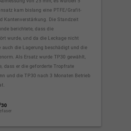
 Abmessung von 25 mm, es wurden 5
nsatz kam bislang eine PTFE/Grafit-
d Kantenverstärkung. Die Standzeit
nde berichtete, dass die
ört wurde, und da die Leckage nicht
de auch die Lagerung beschädigt und die
enorm. Als Ersatz wurde TP30 gewählt,
, dass er die geforderte Tropfrate
ann und die TP30 nach 3 Monaten Betrieb
at.
®
30
efaser