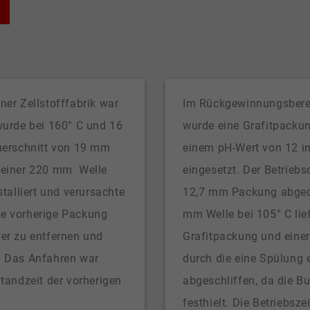
ner Zellstofffabrik war
Im Rückgewinnungsbereic
wurde bei 160° C und 16
wurde eine Grafitpacku
uerschnitt von 19 mm
einem pH-Wert von 12 i
f einer 220 mm Welle
eingesetzt. Der Betriebs
stalliert und verursachte
12,7 mm Packung abgedic
ie vorherige Packung
mm Welle bei 105° C lie
wer zu entfernen und
Grafitpackung und eine
. Das Anfahren war
durch die eine Spülung 
Standzeit der vorherigen
abgeschliffen, da die B
festhielt. Die Betriebsz