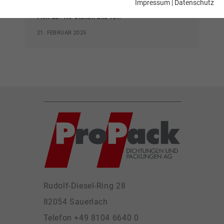
Impressum
|
Datenschutz
Film ab! Wir stellen uns vor.
Laufzeit
1 Jahr
21. FEBRUAR 2025
Enthält die gewählten Tracking-Optin-
Zweck
Einstellungen.
Rudolf-Diesel-Ring 28
82054 Sauerlach
Telefon +49 8104 6640 0