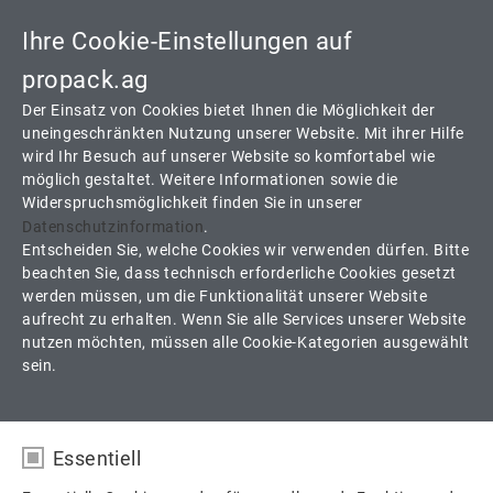
Ihre Cookie-Einstellungen auf
Toggle
navigati
propack.ag
Der Einsatz von Cookies bietet Ihnen die Möglichkeit der
uneingeschränkten Nutzung unserer Website. Mit ihrer Hilfe
wird Ihr Besuch auf unserer Website so komfortabel wie
FILM AB! WIR STELLEN UNS VOR.
möglich gestaltet. Weitere Informationen sowie die
Widerspruchsmöglichkeit finden Sie in unserer
Datenschutzinformation
.
Entscheiden Sie, welche Cookies wir verwenden dürfen. Bitte
WEITERLESEN
21.02.2025
Unternehmen
beachten Sie, dass technisch erforderliche Cookies gesetzt
werden müssen, um die Funktionalität unserer Website
aufrecht zu erhalten. Wenn Sie alle Services unserer Website
nutzen möchten, müssen alle Cookie-Kategorien ausgewählt
sein.
LEBENDIGES VERMÄCHTNIS
Essentiell
WEITERLESEN
16.08.2023
Unternehmen