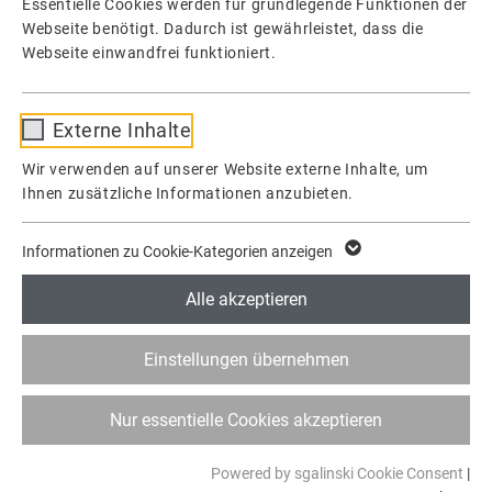
Essentielle Cookies werden für grundlegende Funktionen der
Webseite benötigt. Dadurch ist gewährleistet, dass die
Webseite einwandfrei funktioniert.
Name
fe_typo_user / PHPSESSID
IN ERINNERUNG
Externe Inhalte
Anbieter
TYPO3
Wir verwenden auf unserer Website externe Inhalte, um
Wir sagen einem besonderen Menschen
Ihnen zusätzliche Informationen anzubieten.
Laufzeit
1 Woche
Lebewohl.
Dieses Cookie ist ein Standard-Session-
Informationen zu Cookie-Kategorien anzeigen
Cookie von TYPO3. Es speichert im Falle
WEITERLESEN
09.05.2023
Unternehmen
eines Benutzer-Logins die Session-ID. So
Alle akzeptieren
Zweck
kann der eingeloggte Benutzer
wiedererkannt werden und es wird ihm
Einstellungen übernehmen
Zugang zu geschützten Bereichen gewährt.
Nur essentielle Cookies akzeptieren
Name
cookie_optin
NEUESTE
Powered by sgalinski Cookie Consent
|
Anbieter
TYPO3