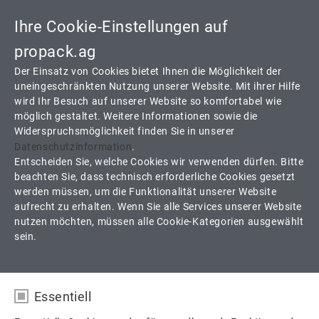
Ihre Cookie-Einstellungen auf
Toggle
navigati
propack.ag
Der Einsatz von Cookies bietet Ihnen die Möglichkeit der
Anwendungen
uneingeschränkten Nutzung unserer Website. Mit ihrer Hilfe
Sigraflex - Universal und Hochdruck-
wird Ihr Besuch auf unserer Website so komfortabel wie
Dichtungsplatten
möglich gestaltet. Weitere Informationen sowie die
Widerspruchsmöglichkeit finden Sie in unserer
Datenschutzinformation
.
Entscheiden Sie, welche Cookies wir verwenden dürfen. Bitte
Universal und Hochdruck-
beachten Sie, dass technisch erforderliche Cookies gesetzt
werden müssen, um die Funktionalität unserer Website
Dichtungsplatten - Höchste
aufrecht zu erhalten. Wenn Sie alle Services unserer Website
®
nutzen möchten, müssen alle Cookie-Kategorien ausgewählt
Standards mit Sigraflex
sein.
Bei der Herstellung von Flachdichtungen setzen wir
Essentiell
®
auf die erstklassige Qualität von Sigraflex
.