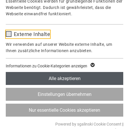
Essentielle Cookies werden für grundlegende Funktionen der
Flexibilität ist im Bereich von Flachdichtungen eine
Webseite benötigt. Dadurch ist gewährleistet, dass die
Webseite einwandfrei funktioniert.
enorme Stärke. Dank unseres freiprogrammierbaren
Plotters sind wir in der Lage, Dichtungen in
Name
fe_typo_user / PHPSESSID
Externe Inhalte
komplizierten Geometrien und Standarddichtungen in
Anbieter
TYPO3
verschiedensten Materialien herzustellen. Von
Wir verwenden auf unserer Website externe Inhalte, um
Ihnen zusätzliche Informationen anzubieten.
Laufzeit
1 Woche
Einzelstücken bis zu großen Stückzahlen in höchster
Qualität und kostengünstig.
Dieses Cookie ist ein Standard-Session-
Informationen zu Cookie-Kategorien anzeigen
Cookie von TYPO3. Es speichert im Falle
eines Benutzer-Logins die Session-ID. So
Alle akzeptieren
Zweck
kann der eingeloggte Benutzer
wiedererkannt werden und es wird ihm
Einstellungen übernehmen
Zugang zu geschützten Bereichen gewährt.
Nur essentielle Cookies akzeptieren
Name
cookie_optin
Powered by sgalinski Cookie Consent
|
Anbieter
TYPO3